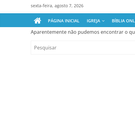
Pular
sexta-feira, agosto 7, 2026
para
o
PÁGINA INICIAL
IGREJA
BÍBLIA ONL
conteúdo
Aparentemente não pudemos encontrar o que