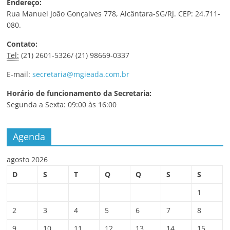
Endereço:
Rua Manuel João Gonçalves 778, Alcântara-SG/RJ. CEP: 24.711-
080.
Contato:
Tel:
(21) 2601-5326/ (21) 98669-0337
E-mail:
secretaria@mgieada.com.br
Horário de funcionamento da Secretaria:
Segunda a Sexta: 09:00 às 16:00
Agenda
agosto 2026
D
S
T
Q
Q
S
S
1
2
3
4
5
6
7
8
9
10
11
12
13
14
15