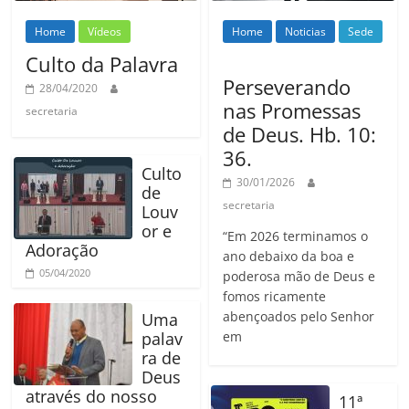
Home
Vídeos
Home
Noticias
Sede
Culto da Palavra
Perseverando
28/04/2020
nas Promessas
secretaria
de Deus. Hb. 10:
36.
Culto
30/01/2026
de
secretaria
Louv
or e
“Em 2026 terminamos o
Adoração
ano debaixo da boa e
05/04/2020
poderosa mão de Deus e
fomos ricamente
abençoados pelo Senhor
Uma
palav
em
ra de
Deus
através do nosso
11ª