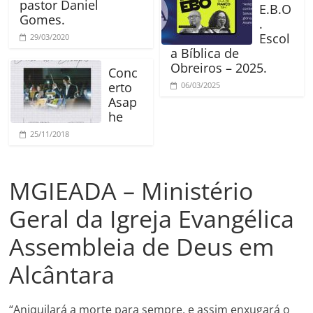
pastor Daniel
E.B.O
Gomes.
.
Escol
29/03/2020
a Bíblica de
Obreiros – 2025.
Conc
erto
06/03/2025
Asap
he
25/11/2018
MGIEADA – Ministério
Geral da Igreja Evangélica
Assembleia de Deus em
Alcântara
“Aniquilará a morte para sempre, e assim enxugará o